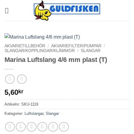
Skip
to
content
AKVARIETILLBEHÖR
/
AKVARIEFILTER/PUMPAR
/
SLANGAR/KOPPLINGAR/KLÄMMOR
/
SLANGAR
Marina Luftslang 4/6 mm plast (T)
5,60
kr
Artikelnr:
SKU-1119
Kategorier:
Luftslangar
,
Slangar