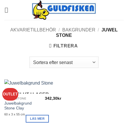
Skip
to
content
AKVARIETILLBEHÖR
/
BAKGRUNDER
/
JUWEL
STONE
FILTRERA
OUTLET
SLUT I LAGER
342,30
kr
JUWEL STONE
Juwelbakgrund
Stone Clay
60 x 3 x 55 cm.
LÄS MER