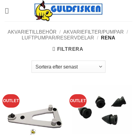
Skip
to
content
AKVARIETILLBEHÖR
/
AKVARIEFILTER/PUMPAR
/
LUFTPUMPAR/RESERVDELAR
/
RENA
FILTRERA
OUTLET
OUTLET