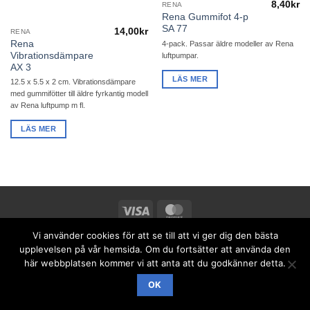
8,40
kr
RENA
Rena Gummifot 4-p
SA 77
14,00
kr
RENA
Rena
4-pack. Passar äldre modeller av Rena
Vibrationsdämpare
luftpumpar.
AX 3
LÄS MER
12.5 x 5.5 x 2 cm. Vibrationsdämpare
med gummifötter till äldre fyrkantig modell
av Rena luftpump m fl.
LÄS MER
Visa
MasterCard
Designad och producerad av
Shade Solutions, proffs på lokal
Vi använder cookies för att se till att vi ger dig den bästa
upplevelsen på vår hemsida. Om du fortsätter att använda den
sökoptimering
här webbplatsen kommer vi att anta att du godkänner detta.
OK