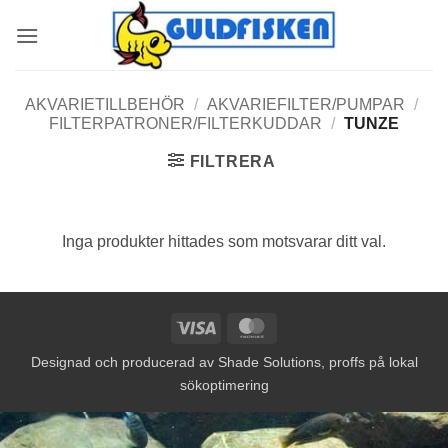
Skip
to
content
AKVARIETILLBEHÖR
/
AKVARIEFILTER/PUMPAR
/
FILTERPATRONER/FILTERKUDDAR
/
TUNZE
FILTRERA
Inga produkter hittades som motsvarar ditt val.
Visa
MasterCard
Designad och producerad av
Shade Solutions, proffs på lokal
sökoptimering