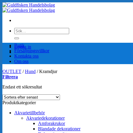
Skip
to
content
Sök
efter:
Butik
Logga in
Försäljningsvillkor
Kontakta oss
Om oss
OUTLET
/
Hund
/
Kramdjur
Filtrera
Endast ett sökresultat
Produktkategorier
Akvarietillbehör
Akvariedekorationer
Amforakrukor
Blandade dekorationer