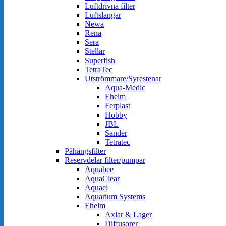
Luftdrivna filter
Luftslangar
Newa
Rena
Sera
Stellar
Superfish
TetraTec
Utströmmare/Syrestenar
Aqua-Medic
Eheim
Ferplast
Hobby
JBL
Sander
Tetratec
Påhängsfilter
Reservdelar filter/pumpar
Aquabee
AquaClear
Aquael
Aquarium Systems
Eheim
Axlar & Lager
Diffusorer