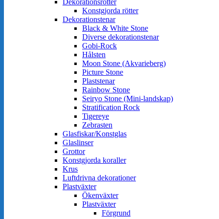
Dekorationsrötter
Konstgjorda rötter
Dekorationstenar
Black & White Stone
Diverse dekorationstenar
Gobi-Rock
Hålsten
Moon Stone (Akvarieberg)
Picture Stone
Plaststenar
Rainbow Stone
Seiryo Stone (Mini-landskap)
Stratification Rock
Tigereye
Zebrasten
Glasfiskar/Konstglas
Glaslinser
Grottor
Konstgjorda koraller
Krus
Luftdrivna dekorationer
Plastväxter
Ökenväxter
Plastväxter
Förgrund