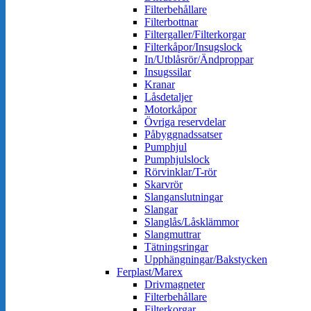
Filterbehållare
Filterbottnar
Filtergaller/Filterkorgar
Filterkåpor/Insugslock
In/Utblåsrör/Ändproppar
Insugssilar
Kranar
Låsdetaljer
Motorkåpor
Övriga reservdelar
Påbyggnadssatser
Pumphjul
Pumphjulslock
Rörvinklar/T-rör
Skarvrör
Slanganslutningar
Slangar
Slanglås/Låsklämmor
Slangmuttrar
Tätningsringar
Upphängningar/Bakstycken
Ferplast/Marex
Drivmagneter
Filterbehållare
Filterkorgar