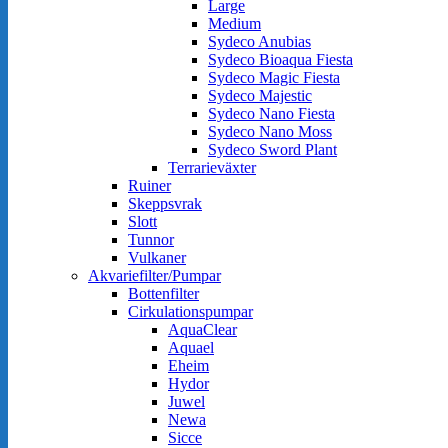
Large
Medium
Sydeco Anubias
Sydeco Bioaqua Fiesta
Sydeco Magic Fiesta
Sydeco Majestic
Sydeco Nano Fiesta
Sydeco Nano Moss
Sydeco Sword Plant
Terrarieväxter
Ruiner
Skeppsvrak
Slott
Tunnor
Vulkaner
Akvariefilter/Pumpar
Bottenfilter
Cirkulationspumpar
AquaClear
Aquael
Eheim
Hydor
Juwel
Newa
Sicce