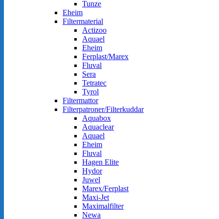
Tunze
Eheim
Filtermaterial
Actizoo
Aquael
Eheim
Ferplast/Marex
Fluval
Sera
Tetratec
Tyrol
Filtermattor
Filterpatroner/Filterkuddar
Aquabox
Aquaclear
Aquael
Eheim
Fluval
Hagen Elite
Hydor
Juwel
Marex/Ferplast
Maxi-Jet
Maximalfilter
Newa