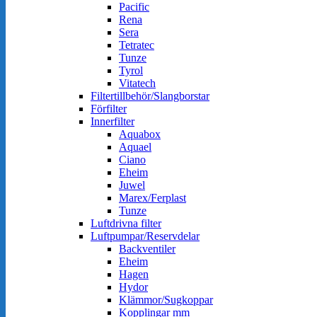
Pacific
Rena
Sera
Tetratec
Tunze
Tyrol
Vitatech
Filtertillbehör/Slangborstar
Förfilter
Innerfilter
Aquabox
Aquael
Ciano
Eheim
Juwel
Marex/Ferplast
Tunze
Luftdrivna filter
Luftpumpar/Reservdelar
Backventiler
Eheim
Hagen
Hydor
Klämmor/Sugkoppar
Kopplingar mm