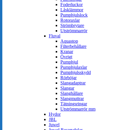
Foderluckor
Låsklämmor
Pumphjulslock
Rotoraxlar
Strömbrytare
Utströmmarrör
Fluval
Aquastop
Filterbehållare
Kranar
Övrigt
Pumphjul
Pumphjulaxlar
Pumphjulsskydd
Rörböjar
Slangadaptrar
Slangar
Slanghållare
Slangmuttrar
Tätningsringar
Utströmmarrör mm
Hydor
JBL
Juwel
Juwel Reservdelar