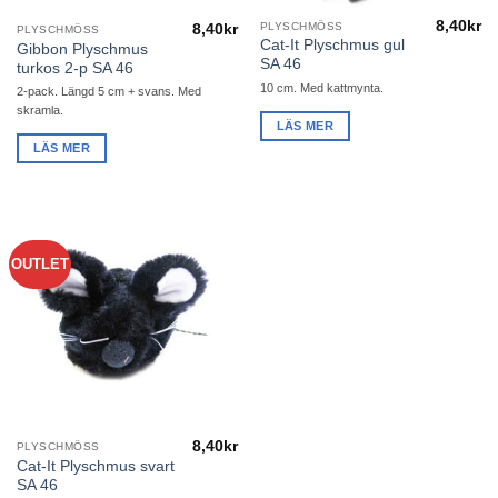
8,40
kr
PLYSCHMÖSS
8,40
kr
PLYSCHMÖSS
Cat-It Plyschmus gul
Gibbon Plyschmus
SA 46
turkos 2-p SA 46
10 cm. Med kattmynta.
2-pack. Längd 5 cm + svans. Med
skramla.
LÄS MER
LÄS MER
OUTLET
8,40
kr
PLYSCHMÖSS
Cat-It Plyschmus svart
SA 46