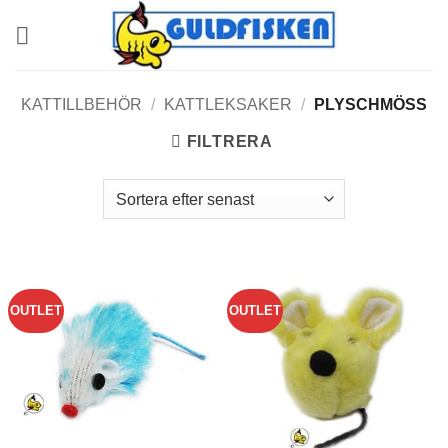
Skip
to
content
KATTILLBEHÖR
/
KATTLEKSAKER
/
PLYSCHMÖSS
FILTRERA
OUTLET
OUTLET