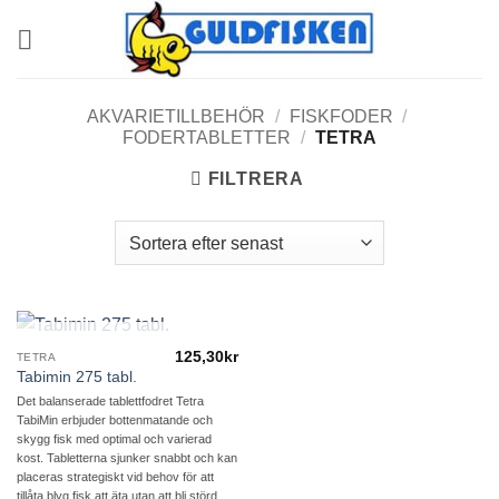
Skip
to
content
AKVARIETILLBEHÖR
/
FISKFODER
/
FODERTABLETTER
/
TETRA
FILTRERA
SLUT I LAGER
125,30
kr
TETRA
Tabimin 275 tabl.
Det balanserade tablettfodret Tetra
TabiMin erbjuder bottenmatande och
skygg fisk med optimal och varierad
kost. Tabletterna sjunker snabbt och kan
placeras strategiskt vid behov för att
tillåta blyg fisk att äta utan att bli störd.