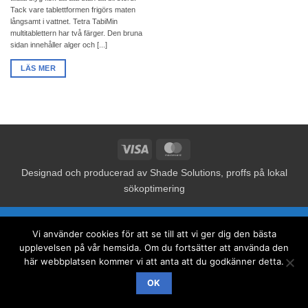
Tack vare tablettformen frigörs maten
långsamt i vattnet. Tetra TabiMin
multitablettern har två färger. Den bruna
sidan innehåller alger och [...]
LÄS MER
Visa
MasterCard
Designad och producerad av
Shade Solutions, proffs på lokal
sökoptimering
Vi använder cookies för att se till att vi ger dig den bästa
upplevelsen på vår hemsida. Om du fortsätter att använda den
här webbplatsen kommer vi att anta att du godkänner detta.
OK