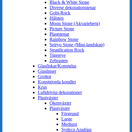
Black & White Stone
Diverse dekorationstenar
Gobi-Rock
Hålsten
Moon Stone (Akvarieberg)
Picture Stone
Plaststenar
Rainbow Stone
Seiryo Stone (Mini-landskap)
Stratification Rock
Tigereye
Zebrasten
Glasfiskar/Konstglas
Glaslinser
Grottor
Konstgjorda koraller
Krus
Luftdrivna dekorationer
Plastväxter
Ökenväxter
Plastväxter
Förgrund
Large
Medium
Sydeco Anubias