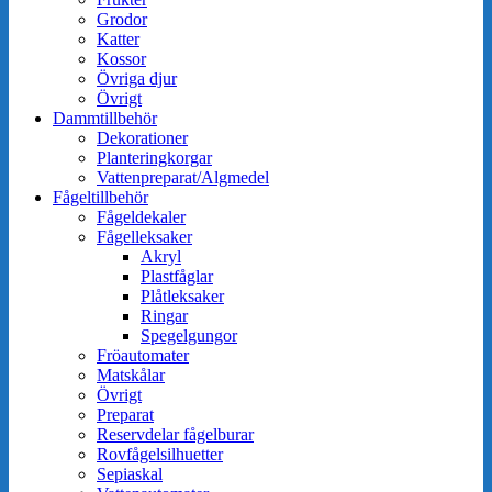
Grodor
Katter
Kossor
Övriga djur
Övrigt
Dammtillbehör
Dekorationer
Planteringkorgar
Vattenpreparat/Algmedel
Fågeltillbehör
Fågeldekaler
Fågelleksaker
Akryl
Plastfåglar
Plåtleksaker
Ringar
Spegelgungor
Fröautomater
Matskålar
Övrigt
Preparat
Reservdelar fågelburar
Rovfågelsilhuetter
Sepiaskal