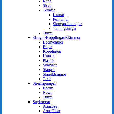
Rena
Sicce
Tetratec
Kranar
Pumphjul
Slanganslutningar
Tätningsringar
Tunze
Slangar/Kopplingar/Klämmor
Backventiler
Böjar
Kopplingar
Kranar
Plaströr
Skarvrör
Slangar
Slangklämmor
T-rör
Streampumpar
Eheim
Newa
Tunze
Sugkoppar
Aquabee
AquaClear