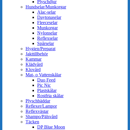
Plyschdjur
Hundselar/Munkorgar
Alac-selar
Daytonaselar
Fleeceselar
Munkorgar
Nylonselar
Reflexselar
Spårselar
Hygien/Preparat
Jakttillbehör
Kammar
Klädvård
Klovård
Mat- o Vattenskålar
Duo Feed
Pic Nic
Plastskålar
Rostfria skålar
Plyschbäddar
Reflexer/Lampor
Reflexvästar
Shampo/Pälsvård
Täcken
DP Blue Moon