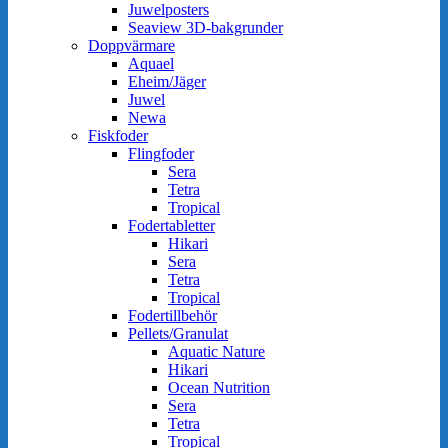
Juwelposters
Seaview 3D-bakgrunder
Doppvärmare
Aquael
Eheim/Jäger
Juwel
Newa
Fiskfoder
Flingfoder
Sera
Tetra
Tropical
Fodertabletter
Hikari
Sera
Tetra
Tropical
Fodertillbehör
Pellets/Granulat
Aquatic Nature
Hikari
Ocean Nutrition
Sera
Tetra
Tropical