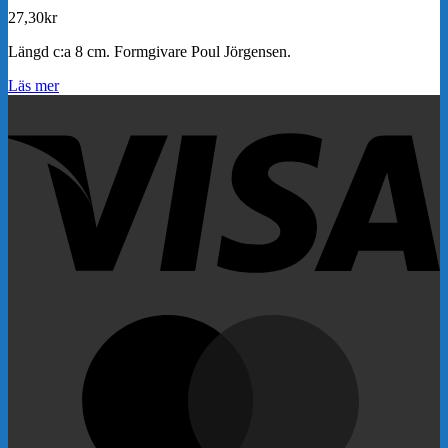
27,30
kr
Längd c:a 8 cm. Formgivare Poul Jörgensen.
Läs mer
V
M