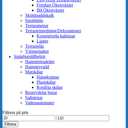
Ferplast Ökenväxter
IM Ökenväxter
Sköldpaddskalk
Spotlights
Termometrar
Terrarieinredning/Dekorationer
Konstgjorda kaktusar
Lianer
Terrarielås
Värmemattor
Smådjurstillbehör
Hamstertoaletter
Hamstervadd
Matskålar
Hängkoppar
Plastskålar
Rostfria skålar
Reservdelar burar
Saltstenar
Vattenautomater
Filtrera på pris
Min
Max
pris
pris
Filtrera