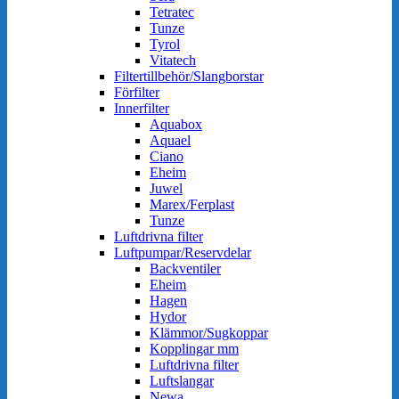
Tetratec
Tunze
Tyrol
Vitatech
Filtertillbehör/Slangborstar
Förfilter
Innerfilter
Aquabox
Aquael
Ciano
Eheim
Juwel
Marex/Ferplast
Tunze
Luftdrivna filter
Luftpumpar/Reservdelar
Backventiler
Eheim
Hagen
Hydor
Klämmor/Sugkoppar
Kopplingar mm
Luftdrivna filter
Luftslangar
Newa