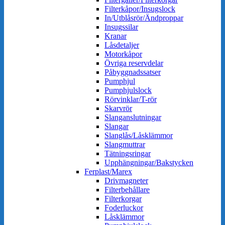
Filterkåpor/Insugslock
In/Utblåsrör/Ändproppar
Insugssilar
Kranar
Låsdetaljer
Motorkåpor
Övriga reservdelar
Påbyggnadssatser
Pumphjul
Pumphjulslock
Rörvinklar/T-rör
Skarvrör
Slanganslutningar
Slangar
Slanglås/Låsklämmor
Slangmuttrar
Tätningsringar
Upphängningar/Bakstycken
Ferplast/Marex
Drivmagneter
Filterbehållare
Filterkorgar
Foderluckor
Låsklämmor