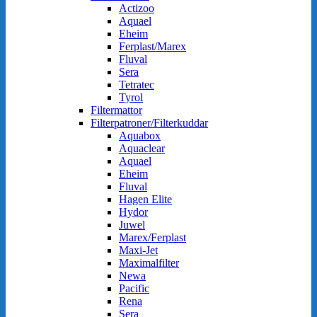
Actizoo
Aquael
Eheim
Ferplast/Marex
Fluval
Sera
Tetratec
Tyrol
Filtermattor
Filterpatroner/Filterkuddar
Aquabox
Aquaclear
Aquael
Eheim
Fluval
Hagen Elite
Hydor
Juwel
Marex/Ferplast
Maxi-Jet
Maximalfilter
Newa
Pacific
Rena
Sera