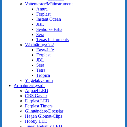
Vattentester/Mätinstrument
Amtra
Ferplast
Instant Ocean
JBL
Seahorse Esha
Sera
Texas Instruments
Växtnäring/Co2
Easy-Life
Ferplast
JBL
Sera
Tetra
Tropica
Yngelakvarium
Armaturer/Lysrör
Aquael LED
CBS Gavlar
Ferplast LED
Ferplast Timers
Glimtändare/Drosslar
Hagen Glomat-Clips
Hobby LED
Juwel Helialux LED