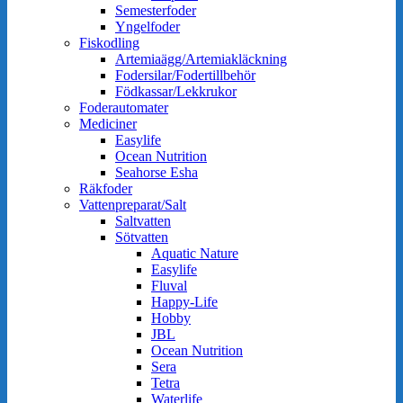
Semesterfoder
Yngelfoder
Fiskodling
Artemiaägg/Artemiakläckning
Fodersilar/Fodertillbehör
Födkassar/Lekkrukor
Foderautomater
Mediciner
Easylife
Ocean Nutrition
Seahorse Esha
Räkfoder
Vattenpreparat/Salt
Saltvatten
Sötvatten
Aquatic Nature
Easylife
Fluval
Happy-Life
Hobby
JBL
Ocean Nutrition
Sera
Tetra
Waterlife