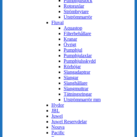
Pumphjulslock
Rotoraxlar
Strömbrytare
Utströmmarrör
Fluval
Aquastop
Filterbehållare
Kranar
Övrigt
Pumphjul
Pumphjulaxlar
Pumphjulsskydd
Rörböjar
Slangadaptrar
Slangar
Slanghållare
Slangmuttrar
Tätningsringar
Utströmmarrör mm
Hydor
JBL
Juwel
Juwel Reservdelar
Nouva
Pacific