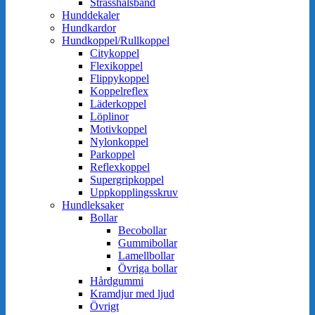
Strasshalsband
Hunddekaler
Hundkardor
Hundkoppel/Rullkoppel
Citykoppel
Flexikoppel
Flippykoppel
Koppelreflex
Läderkoppel
Löplinor
Motivkoppel
Nylonkoppel
Parkoppel
Reflexkoppel
Supergripkoppel
Uppkopplingsskruv
Hundleksaker
Bollar
Becobollar
Gummibollar
Lamellbollar
Övriga bollar
Hårdgummi
Kramdjur med ljud
Övrigt