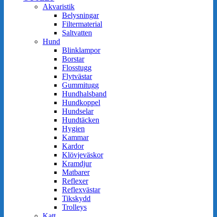
Akvaristik
Belysningar
Filtermaterial
Saltvatten
Hund
Blinklampor
Borstar
Flosstugg
Flytvästar
Gummitugg
Hundhalsband
Hundkoppel
Hundselar
Hundtäcken
Hygien
Kammar
Kardor
Klövjeväskor
Kramdjur
Matbarer
Reflexer
Reflexvästar
Tikskydd
Trolleys
Katt