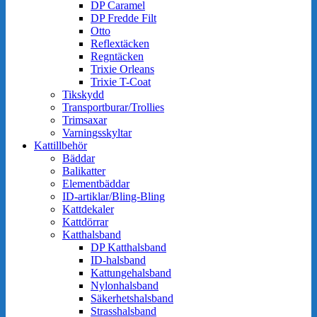
DP Caramel
DP Fredde Filt
Otto
Reflextäcken
Regntäcken
Trixie Orleans
Trixie T-Coat
Tikskydd
Transportburar/Trollies
Trimsaxar
Varningsskyltar
Kattillbehör
Bäddar
Balikatter
Elementbäddar
ID-artiklar/Bling-Bling
Kattdekaler
Kattdörrar
Katthalsband
DP Katthalsband
ID-halsband
Kattungehalsband
Nylonhalsband
Säkerhetshalsband
Strasshalsband