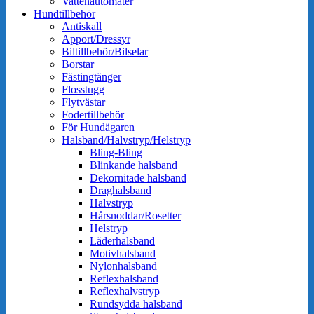
Vattenautomater
Hundtillbehör
Antiskall
Apport/Dressyr
Biltillbehör/Bilselar
Borstar
Fästingtänger
Flosstugg
Flytvästar
Fodertillbehör
För Hundägaren
Halsband/Halvstryp/Helstryp
Bling-Bling
Blinkande halsband
Dekornitade halsband
Draghalsband
Halvstryp
Hårsnoddar/Rosetter
Helstryp
Läderhalsband
Motivhalsband
Nylonhalsband
Reflexhalsband
Reflexhalvstryp
Rundsydda halsband