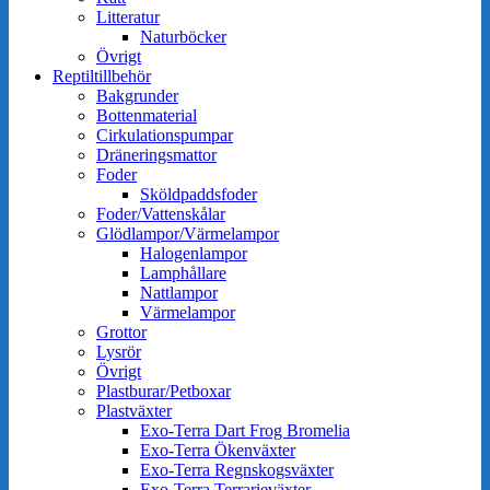
Litteratur
Naturböcker
Övrigt
Reptiltillbehör
Bakgrunder
Bottenmaterial
Cirkulationspumpar
Dräneringsmattor
Foder
Sköldpaddsfoder
Foder/Vattenskålar
Glödlampor/Värmelampor
Halogenlampor
Lamphållare
Nattlampor
Värmelampor
Grottor
Lysrör
Övrigt
Plastburar/Petboxar
Plastväxter
Exo-Terra Dart Frog Bromelia
Exo-Terra Ökenväxter
Exo-Terra Regnskogsväxter
Exo-Terra Terrarieväxter