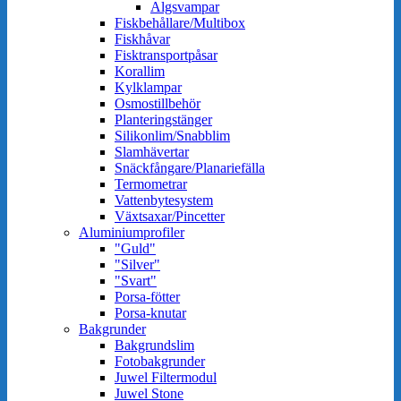
Algsvampar
Fiskbehållare/Multibox
Fiskhåvar
Fisktransportpåsar
Korallim
Kylklampar
Osmostillbehör
Planteringstänger
Silikonlim/Snabblim
Slamhävertar
Snäckfångare/Planariefälla
Termometrar
Vattenbytesystem
Växtsaxar/Pincetter
Aluminiumprofiler
"Guld"
"Silver"
"Svart"
Porsa-fötter
Porsa-knutar
Bakgrunder
Bakgrundslim
Fotobakgrunder
Juwel Filtermodul
Juwel Stone