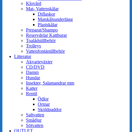
Klovård
Mat- Vattenskålar
Diflaskor
Matskålsunderlägg
Plastskålar
Preparat/Shampo
Reservdelar Kattburar
Toalådstillbehör
Trolleys
Vattenfontäntillbehör
Litteratur
Akvarieväxter
CD/DVD
Damm
Hundar
Insekter, Salamandrar mm
Katter
Reptil
Ödlor
Ormar
Sköldpaddor
Saltvatten
Smådjur
Sötvatten
OUTLET