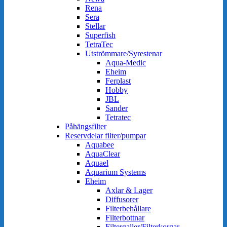
Rena
Sera
Stellar
Superfish
TetraTec
Utströmmare/Syrestenar
Aqua-Medic
Eheim
Ferplast
Hobby
JBL
Sander
Tetratec
Påhängsfilter
Reservdelar filter/pumpar
Aquabee
AquaClear
Aquael
Aquarium Systems
Eheim
Axlar & Lager
Diffusorer
Filterbehållare
Filterbottnar
Filtergaller/Filterkorgar