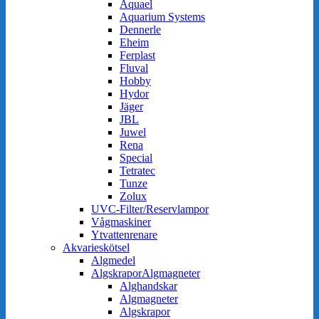
Aquael
Aquarium Systems
Dennerle
Eheim
Ferplast
Fluval
Hobby
Hydor
Jäger
JBL
Juwel
Rena
Special
Tetratec
Tunze
Zolux
UVC-Filter/Reservlampor
Vågmaskiner
Ytvattenrenare
Akvarieskötsel
Algmedel
AlgskraporAlgmagneter
Alghandskar
Algmagneter
Algskrapor