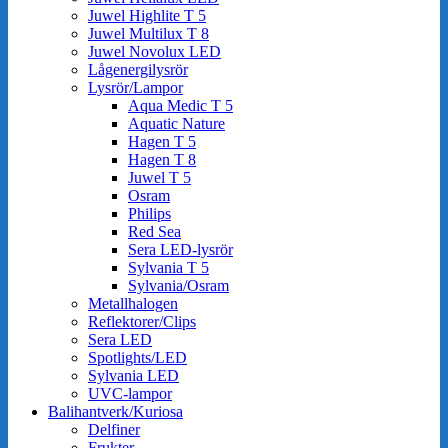
Juwel Highlite T 5
Juwel Multilux T 8
Juwel Novolux LED
Lågenergilysrör
Lysrör/Lampor
Aqua Medic T 5
Aquatic Nature
Hagen T 5
Hagen T 8
Juwel T 5
Osram
Philips
Red Sea
Sera LED-lysrör
Sylvania T 5
Sylvania/Osram
Metallhalogen
Reflektorer/Clips
Sera LED
Spotlights/LED
Sylvania LED
UVC-lampor
Balihantverk/Kuriosa
Delfiner
Frukter