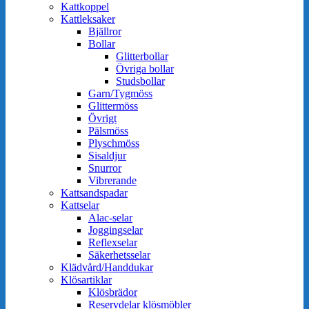
Kattkoppel
Kattleksaker
Bjällror
Bollar
Glitterbollar
Övriga bollar
Studsbollar
Garn/Tygmöss
Glittermöss
Övrigt
Pälsmöss
Plyschmöss
Sisaldjur
Snurror
Vibrerande
Kattsandspadar
Kattselar
Alac-selar
Joggingselar
Reflexselar
Säkerhetsselar
Klädvård/Handdukar
Klösartiklar
Klösbrädor
Reservdelar klösmöbler