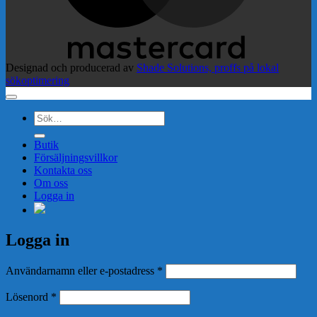
Designad och producerad av
Shade Solutions, proffs på lokal
sökoptimering
Sök
efter:
Butik
Försäljningsvillkor
Kontakta oss
Om oss
Logga in
Logga in
Obligatoriskt
Användarnamn eller e-postadress
*
Obligatoriskt
Lösenord
*