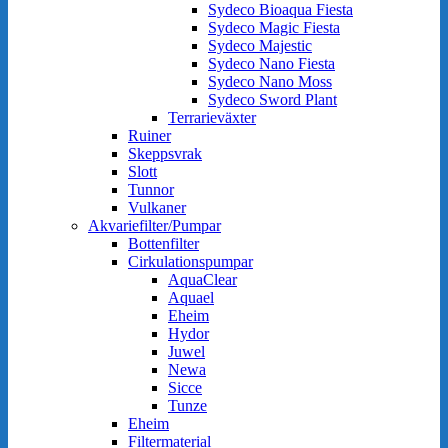
Sydeco Bioaqua Fiesta
Sydeco Magic Fiesta
Sydeco Majestic
Sydeco Nano Fiesta
Sydeco Nano Moss
Sydeco Sword Plant
Terrarieväxter
Ruiner
Skeppsvrak
Slott
Tunnor
Vulkaner
Akvariefilter/Pumpar
Bottenfilter
Cirkulationspumpar
AquaClear
Aquael
Eheim
Hydor
Juwel
Newa
Sicce
Tunze
Eheim
Filtermaterial