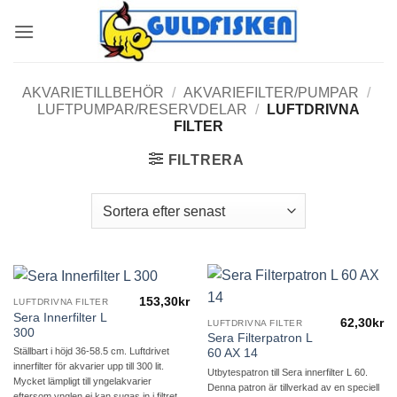
Skip
to
content
AKVARIETILLBEHÖR
/
AKVARIEFILTER/PUMPAR
/
LUFTPUMPAR/RESERVDELAR
/
LUFTDRIVNA
FILTER
FILTRERA
153,30
kr
LUFTDRIVNA FILTER
Sera Innerfilter L
62,30
kr
LUFTDRIVNA FILTER
300
Sera Filterpatron L
Ställbart i höjd 36-58.5 cm. Luftdrivet
60 AX 14
innerfilter för akvarier upp till 300 lit.
Utbytespatron till Sera innerfilter L 60.
Mycket lämpligt till yngelakvarier
Denna patron är tillverkad av en speciell
eftersom ynglen ej kan sugas in i filtret.