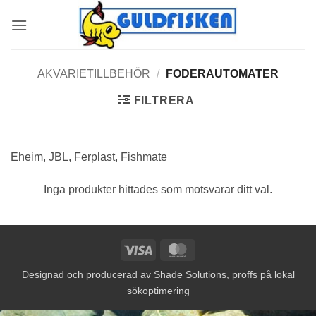
Skip
to
content
AKVARIETILLBEHÖR
/
FODERAUTOMATER
FILTRERA
Eheim, JBL, Ferplast, Fishmate
Inga produkter hittades som motsvarar ditt val.
Visa
MasterCard
Designad och producerad av
Shade Solutions, proffs på lokal
sökoptimering