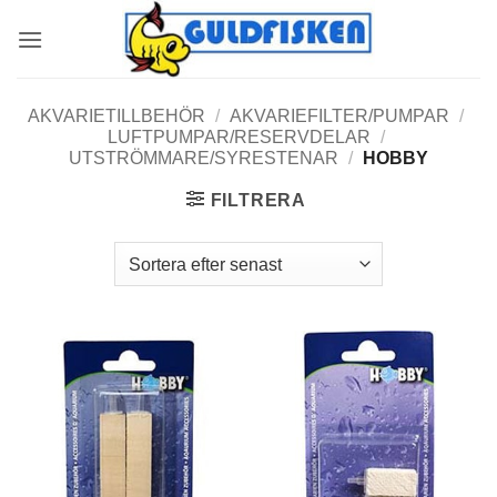
Skip
to
content
AKVARIETILLBEHÖR
/
AKVARIEFILTER/PUMPAR
/
LUFTPUMPAR/RESERVDELAR
/
UTSTRÖMMARE/SYRESTENAR
/
HOBBY
FILTRERA