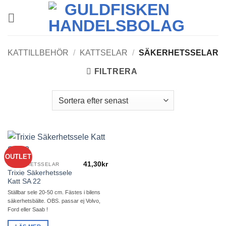
Skip
to
content
KATTILLBEHÖR
/
KATTSELAR
/
SÄKERHETSSELAR
FILTRERA
OUTLET
41,30
kr
SÄKERHETSSELAR
Trixie Säkerhetssele
Katt SA 22
Ställbar sele 20-50 cm. Fästes i bilens
säkerhetsbälte. OBS. passar ej Volvo,
Ford eller Saab !