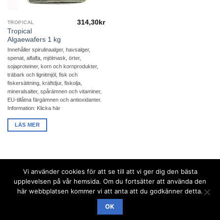
314,30
kr
TROPICAL
Tropical
Algaewafers 1 kg
Innehåller spirulinaalger, havsalger,
spenat, alfalfa, mjölmask, örter,
sojaproteiner, korn och kornprodukter,
träbark och lignitmjöl, fisk och
fiskersättning, kräftdjur, fiskolja,
mineralsalter, spårämnen och vitaminer,
EU-tillåtna färgämnen och antioxidanter.
Information: Klicka här
LÄS MER
Vi använder cookies för att se till att vi ger dig den bästa
upplevelsen på vår hemsida. Om du fortsätter att använda den
Visa
MasterCard
här webbplatsen kommer vi att anta att du godkänner detta.
Designad och producerad av
Shade Solutions, proffs på lokal
OK
sökoptimering