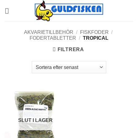
Skip
to
content
AKVARIETILLBEHÖR
/
FISKFODER
/
FODERTABLETTER
/
TROPICAL
FILTRERA
SLUT I LAGER