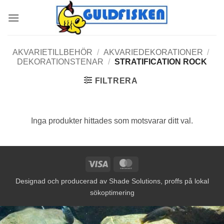
Skip
to
content
AKVARIETILLBEHÖR
/
AKVARIEDEKORATIONER
/
DEKORATIONSTENAR
/
STRATIFICATION ROCK
FILTRERA
Inga produkter hittades som motsvarar ditt val.
Visa
MasterCard
Designad och producerad av
Shade Solutions, proffs på lokal
sökoptimering